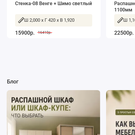
Стенка-08 Венге + Шимо светлый
Распашн
1100мм
Ш 2,000 x Г 420 x В 1,920
Ш 1,1
15900р.
22500р.
16410р.
Блог