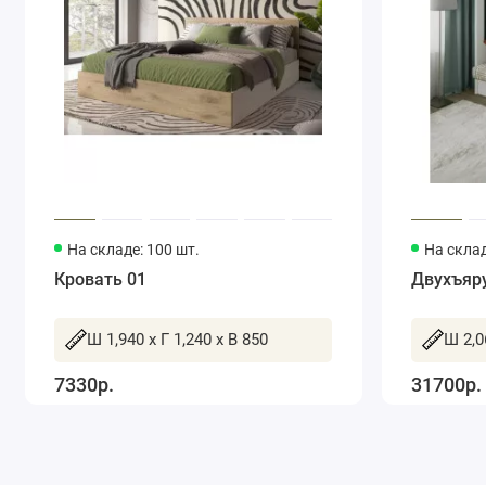
На складе: 100 шт.
На склад
Кровать 01
Двухъяру
Ш 1,940 x Г 1,240 x В 850
Ш 2,0
7330р.
31700р.