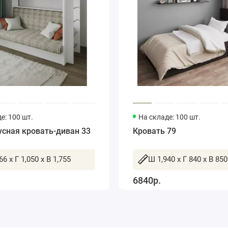
е: 100 шт.
На складе: 100 шт.
сная кровать-диван 33
Кровать 79
66 x Г 1,050 x В 1,755
Ш 1,940 x Г 840 x В 850
6840р.