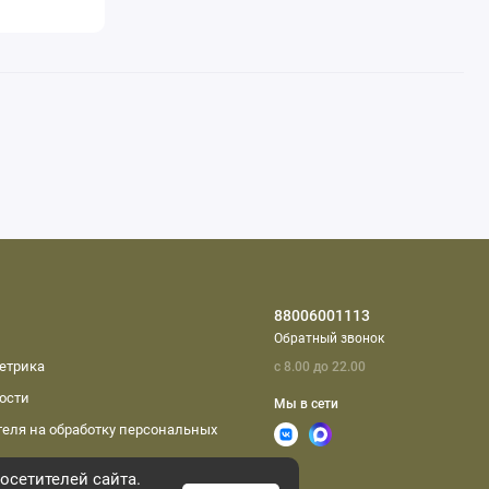
88006001113
Обратный звонок
етрика
с 8.00 до 22.00
ости
Мы в сети
еля на обработку персональных
осетителей сайта.