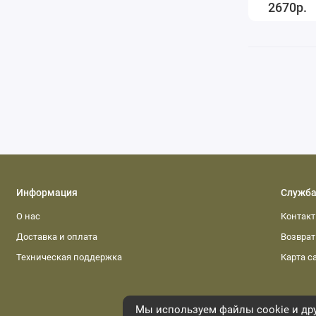
2670р.
Информация
Служба
О нас
Контак
Доставка и оплата
Возвра
Техническая поддержка
Карта с
Мы используем файлы cookie и дру