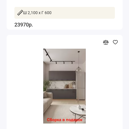
Ш 2,100 x Г 600
23970р.