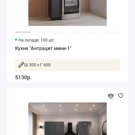
Кухонные полки
Новинки
Угловые кухонные гарнитуры
На складе: 100 шт.
Кухня "Антрацит мини-1"
Фурнитура
Кухни ЛДСП
Ш 300 x Г 600
5130р.
Раскладные кухонные столы
Обеденные зоны
Кухни МДФ
Фартуки