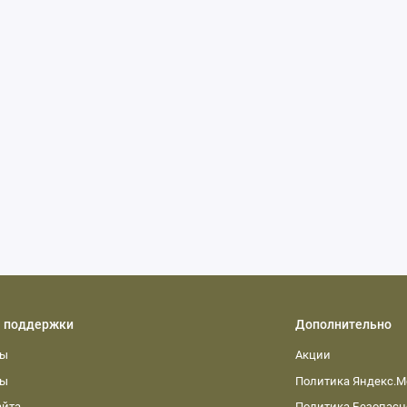
 поддержки
Дополнительно
ты
Акции
ты
Политика Яндекс.М
айта
Политика Безопасн