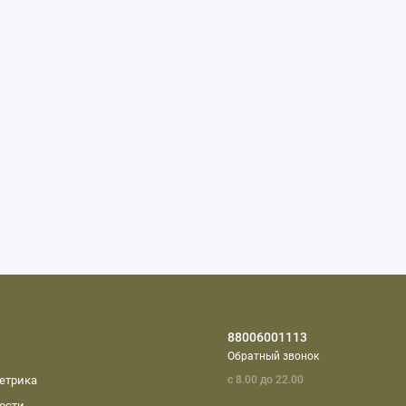
88006001113
Обратный звонок
етрика
с 8.00 до 22.00
ости