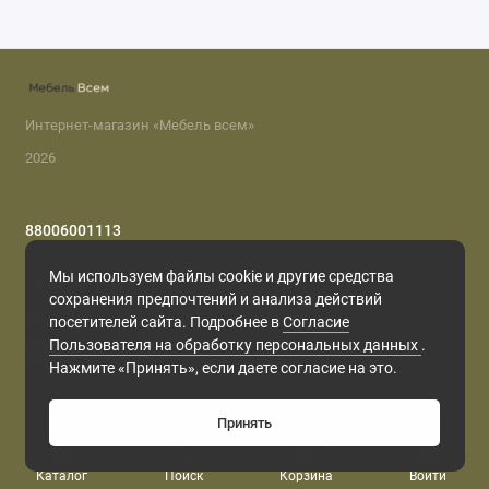
Расцветка пленок МДФ делится на 7
категории. Стоимость одного фасада зависит
от категории пленки (по стоимости, уточняйте у
операторов).
Интернет-магазин «Мебель всем»
2026
Скидки не распрастраняются
88006001113
на кухни МДФ
Обратный звонок
Мы используем файлы cookie и другие средства
с 8.00 до 22.00
сохранения предпочтений и анализа действий
Мы в сети
посетителей сайта. Подробнее в
Согласие
Пользователя на обработку персональных данных
.
Нажмите «Принять», если даете согласие на это.
Принять
0
Каталог
Поиск
Корзина
Войти