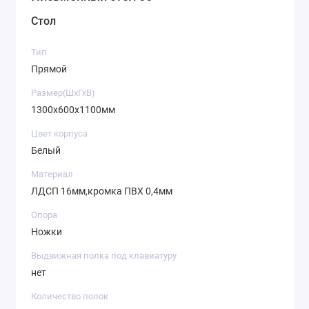
Стол
Тип
Прямой
Размер(ШхГхВ)
1300х600х1100мм
Цвет корпуса
Белый
Материал
ЛДСП 16мм,кромка ПВХ 0,4мм
Опора
Ножки
Выдвижная полка под клавиатуру
нет
Количество полок