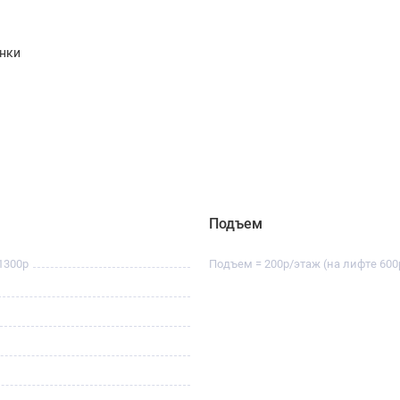
енки
Подъем
1300р
Подъем = 200р/этаж (на лифте 600