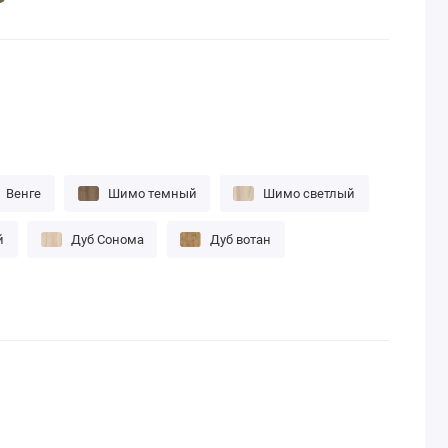
Венге
Шимо темный
Шимо светлый
й
Дуб Сонома
Дуб вотан