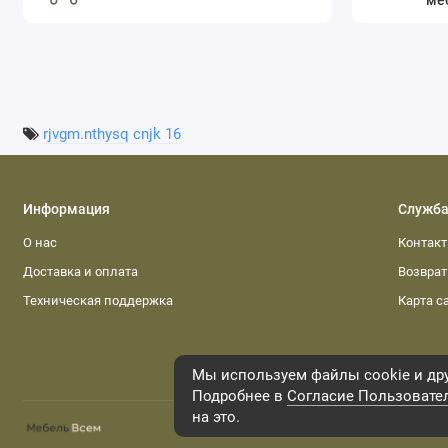
ме
rjvgm.nthysq cnjk 16
Информация
Служба
О нас
Контак
Доставка и оплата
Возвра
Техническая поддержка
Карта с
Мы используем файлы cookie и дру
Подробнее в
Согласие Пользовате
на это.
Интернет-магазин «Мебель всем», 2026