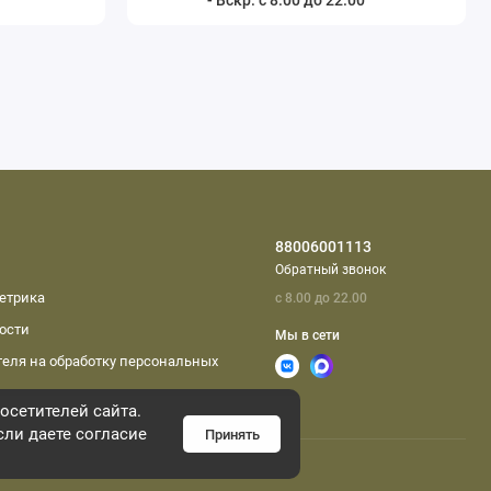
- Вскр. с 8.00 до 22.00
88006001113
Обратный звонок
етрика
с 8.00 до 22.00
ости
Мы в сети
еля на обработку персональных
осетителей сайта.
сли даете согласие
Принять