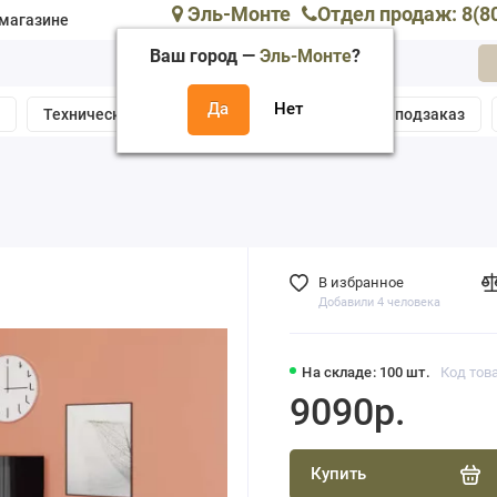
Эль-Монте
Отдел продаж: 8(8
магазине
Ваш город —
Эль-Монте
?
а
Техническая поддержка
Собрать мебель подзаказ
В избранное
Добавили 4 человека
На складе: 100 шт.
Код тов
9090р.
Купить