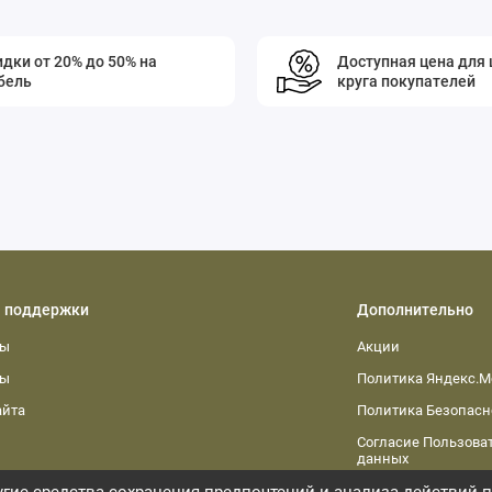
дки от 20% до 50% на
Доступная цена для
бель
круга покупателей
 поддержки
Дополнительно
ты
Акции
ты
Политика Яндекс.М
айта
Политика Безопасн
Согласие Пользоват
данных
гие средства сохранения предпочтений и анализа действий п