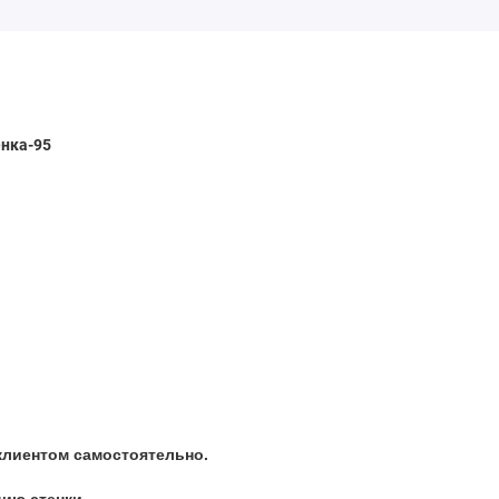
енка-95
клиентом самостоятельно.
цию стенки.