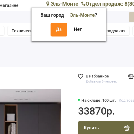
Эль-Монте
Отдел продаж: 8(8
магазине
Ваш город —
Эль-Монте
?
а
Техническая поддержка
Собрать мебель подзаказ
В избранное
Добавили 6 человек
На складе: 100 шт.
Код това
33870р.
Купить