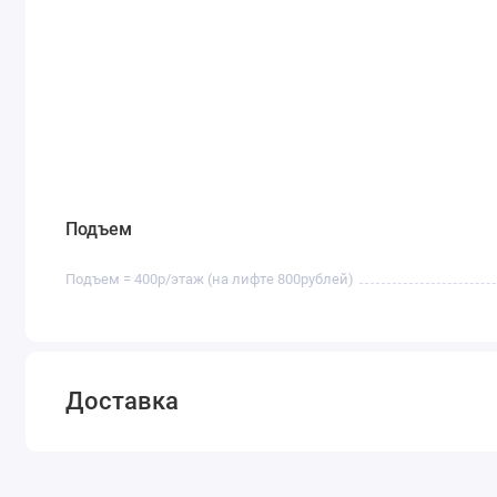
Подъем
Подъем = 400р/этаж (на лифте 800рублей)
Доставка