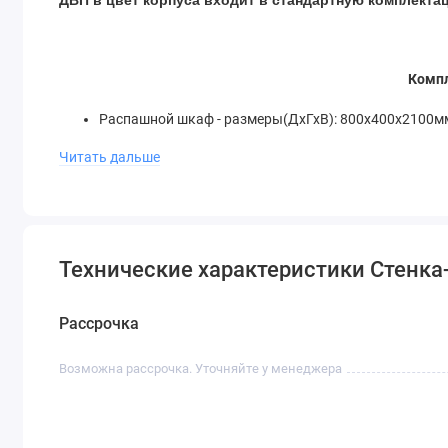
Компл
Распашной шкаф - размеры(ДхГхВ): 800х400х2100м
Стеллаж - размеры(ДхГхВ): 300х400х2100мм
Читать дальше
Пенал - размеры(ДхГхВ): 400х400х2100мм
Навесной шкаф - размеры(ДхГхВ): 1100х400х400мм
Письменный стол - размеры(ДхГхВ): 1100х550х750
Технические характеристики Стенка
Рассрочка
Возможна рассрочка. Уточняйте у менеджера