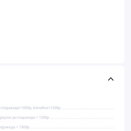
о подъезда=1000р, Копейск=1300р
аркулю до подъезда = 1300р
подъезда = 1300р