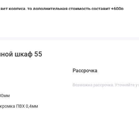
вет корпуса, то дополнительная стоимость составит +600р
шной шкаф 55
Рассрочка
Возможна рассрочка. Уточняйте у
00мм
кромка ПВХ 0,4мм