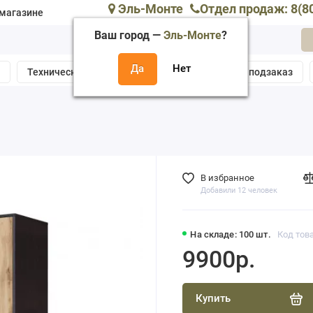
Эль-Монте
Отдел продаж: 8(8
магазине
Ваш город —
Эль-Монте
?
а
Техническая поддержка
Собрать мебель подзаказ
В избранное
Добавили 12 человек
На складе: 100 шт.
Код тов
9900р.
Купить