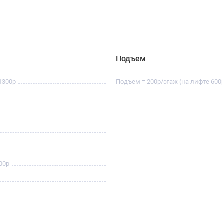
Подъем
1300р
Подъем = 200р/этаж (на лифте 600
00р