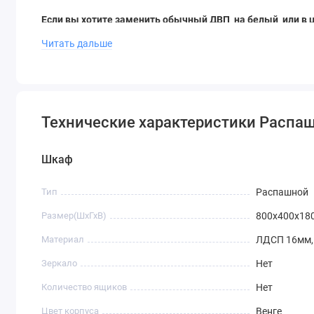
Если вы хотите заменить обычный ДВП на белый или в ц
Читать дальше
(см. примеры на фото).
Технические характеристики Распа
Шкаф
Тип
Распашной
Размер(ШхГхВ)
800х400х18
Материал
ЛДСП 16мм,
Зеркало
Нет
Количество ящиков
Нет
Цвет корпуса
Венге