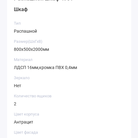
Шкаф
Тип
Распашной
Размер(ШхГхВ)
800х500х2000мм
Материал
ЛДСП 16мм,кромка ПВХ 0,4мм
Зеркало
Нет
Количество ящиков
2
Цвет корпуса
Антрацит
Цвет фасада