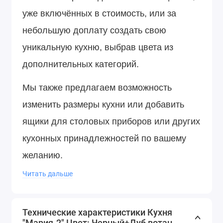
уже включённых в стоимость, или за
небольшую доплату создать свою
уникальную кухню, выбрав цвета из
дополнительных категорий.
Мы также предлагаем возможность
изменить размеры кухни или добавить
ящики для столовых приборов или других
кухонных принадлежностей по вашему
желанию.
Читать дальше
Установка и крепление к стене должны
быть произведены клиентом
Технические характеристики Кухня
самостоятельно.
"Мария-2" Цвет: Черный+Дуб вотан