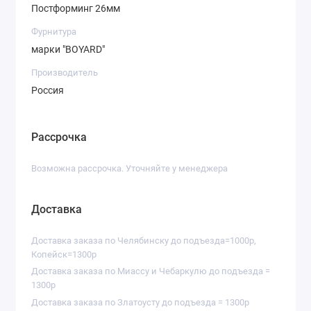
02)
Постформинг 26мм
Столешница (толщина 26мм)
Фурнитура
марки "BOYARD"
Размеры:
Производитель
Нижние модули (ГхВ): 450х850мм
Россия
Верхние модули (ГхВ): 300х630мм
Столешница (глубина): 600мм
Рассрочка
Дверцы открываются от нажатия.
Возможна рассрочка. Уточняйте у менеджера
Доставка
Доставка заказа по Челябинску до подъезда=1000р,
Копейск=1300р
Доставка заказа по Миассу и Чебаркулю до подъезда =
1300р
Доставка заказа по Златоусту до подъезда = 1300р