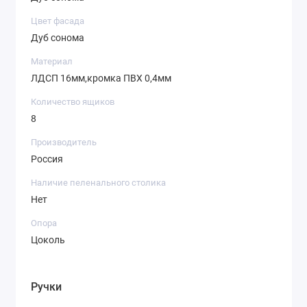
Цвет фасада
Дуб сонома
Материал
ЛДСП 16мм,кромка ПВХ 0,4мм
Количество ящиков
8
Производитель
Россия
Наличие пеленального столика
Нет
Опора
Цоколь
Ручки