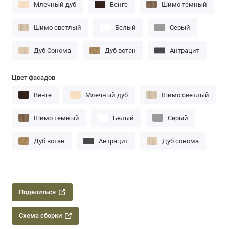
Млечный дуб
Венге
Шимо темный
Шимо светлый
Белый
Серый
Дуб Сонома
Дуб вотан
Антрацит
Цвет фасадов
Венге
Млечный дуб
Шимо светлый
Шимо темный
Белый
Серый
Дуб вотан
Антрацит
Дуб сонома
Поделиться
Схема сборки