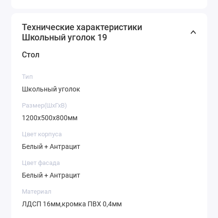
Цвет тумбы: Белый
Технические характеристики
Размеры тумбы:
Школьный уголок 19
800х250х250мм = 3.150р.
Стол
900х250х250мм = 3.450р.
1000х250х250мм = 3.750р.
Тип
Школьный уголок
Размер(ШхГхВ)
1200х500х800мм
Цвет корпуса
Белый + Антрацит
Цвет фасада
Белый + Антрацит
Материал
ЛДСП 16мм,кромка ПВХ 0,4мм