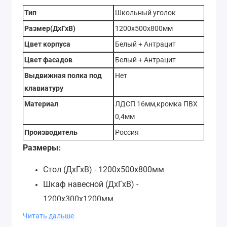
Тип
Школьный уголок
Размер(ДхГхВ)
1200х500х800мм
Цвет корпуса
Белый + Антрацит
Цвет фасадов
Белый + Антрацит
Выдвижная полка под
Нет
клавиатуру
Материал
ЛДСП 16мм,кромка ПВХ
0,4мм
Производитель
Россия
Размеры:
Стол (ДхГхВ) - 1200х500х800мм
Шкаф навесной (ДхГхВ) -
1200х300х1200мм
Читать дальше
Тв-тумба не входит в стоимость!