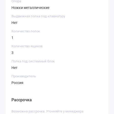
Опора
Ножки металлические
Выдвижная полка под клавиатуру
Нет
Количество полок
1
Количество ящиков
3
Полка под системный блок
Нет
Производитель
Россия
Рассрочка
Возможна рассрочка. Уточняйте у менеджера