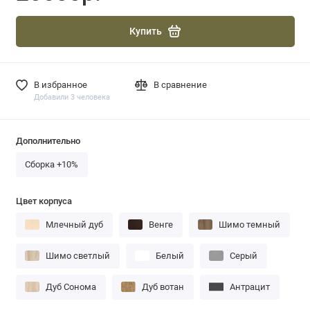
Купить
В избранное
В сравнение
Добавили 3 человека
Дополнительно
Сборка +10%
Цвет корпуса
Млечный дуб
Венге
Шимо темный
Шимо светлый
Белый
Серый
Дуб Сонома
Дуб вотан
Антрацит